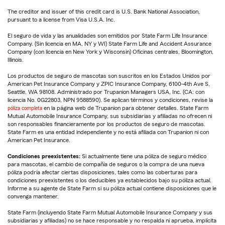
The creditor and issuer of this credit card is U.S. Bank National Association,
pursuant to a license from Visa U.S.A. Inc.
El seguro de vida y las anualidades son emitidos por State Farm Life Insurance
Company. (Sin licencia en MA, NY y WI) State Farm Life and Accident Assurance
Company (con licencia en New York y Wisconsin) Oficinas centrales, Bloomington,
Illinois.
Los productos de seguro de mascotas son suscritos en los Estados Unidos por
American Pet Insurance Company y ZPIC Insurance Company, 6100-4th Ave S,
Seattle, WA 98108. Administrado por Trupanion Managers USA, Inc. (CA: con
licencia No. 0G22803, NPN 9588590). Se aplican términos y condiciones, revise la
póliza completa
en la página web de Trupanion para obtener detalles. State Farm
Mutual Automobile Insurance Company, sus subsidiarias y afiliadas no ofrecen ni
son responsables financieramente por los productos de seguro de mascotas.
State Farm es una entidad independiente y no está afiliada con Trupanion ni con
American Pet Insurance.
Condiciones preexistentes:
Si actualmente tiene una póliza de seguro médico
para mascotas, el cambio de compañía de seguros o la compra de una nueva
póliza podría afectar ciertas disposiciones, tales como las coberturas para
condiciones preexistentes o los deducibles ya establecidos bajo su póliza actual.
Informe a su agente de State Farm si su póliza actual contiene disposiciones que le
convenga mantener.
State Farm (incluyendo State Farm Mutual Automobile Insurance Company y sus
subsidiarias y afiliadas) no se hace responsable y no respalda ni aprueba, implícita