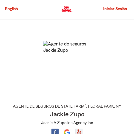
Pasar
al
English
Iniciar Sesión
contenido
principal
Comienzo
del
contenido
principal
®
AGENTE DE SEGUROS DE STATE FARM
,
FLORAL PARK
, NY
Jackie Zupo
Jackie A Zupo Ins Agency Inc