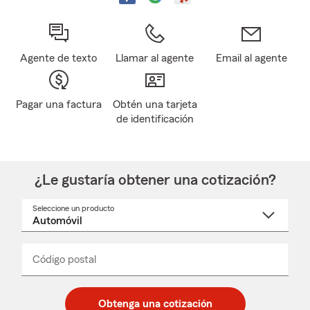
Agente de texto
Llamar al agente
Email al agente
Pagar una factura
Obtén una tarjeta
de identificación
¿Le gustaría obtener una cotización?
Seleccione un producto
Seleccione
un
nombre
de
producto
del
Código postal
Ingresa
Ingresa
_____
menú
un
un
desplegable
código
código
postal
postal
Obtenga una cotización
de
de