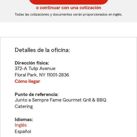
5
5
o continuar con una cotización
dígitos
dígitos
Todas las cotizaciones y documentos serán proporcionados en inglés.
Detalles de la oficina:
Dirección física:
372-A Tulip Avenue
Floral Park
,
NY
11001-2836
Cómo llegar
Punto de referencia:
Junto a Sempre Fame Gourmet Grill & BBQ
Catering
Idiomas:
Inglés
Español